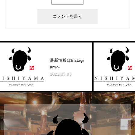
W
最新情報はInstagr
ュ
amへ
た
2022.03.03
20