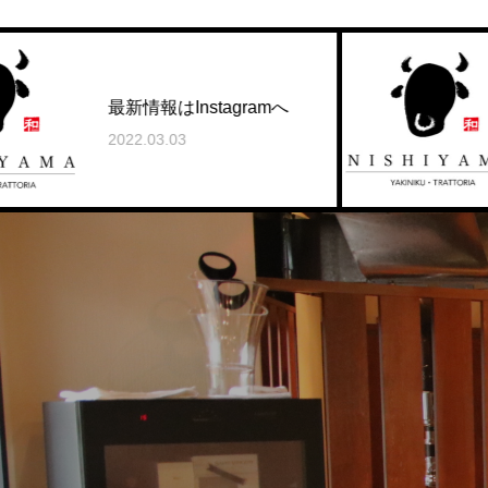
新情報はInstagramへ
求人に
022.03.03
2023.06