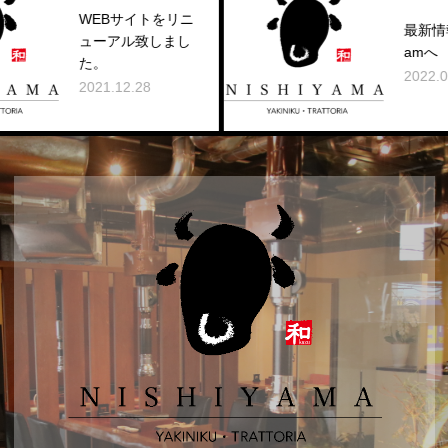
WEBサイトをリニ
最新情報はInstagr
ューアル致しまし
amへ
た。
2022.03.03
021.12.28