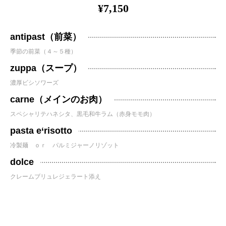
¥7,150
antipast（前菜）
季節の前菜（４～５種）
zuppa（スープ）
濃厚ビシソワーズ
carne（メインのお肉）
スペシャリテハネシタ、黒毛和牛ラム（赤身モモ肉）
pasta e‘risotto
冷製麺 ｏｒ パルミジャーノリゾット
dolce
クレームブリュレジェラート添え