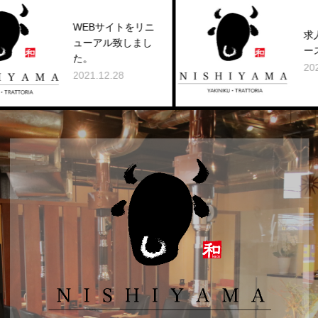
WEBサイトをリニ
求人に関
ューアル致しまし
ース
た。
2022.01.2
2021.12.28